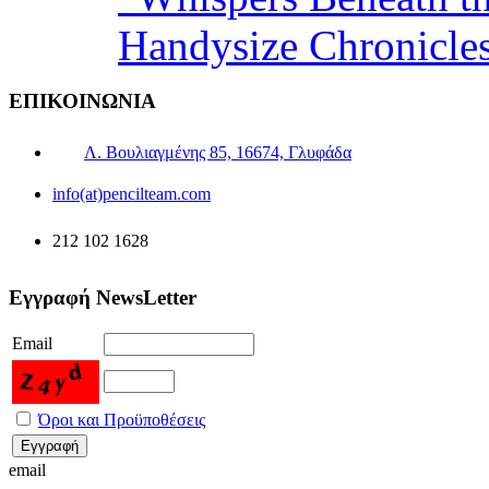
Handysize Chronicle
ΕΠΙΚΟΙΝΩΝΙΑ
Λ. Βουλιαγμένης 85, 16674, Γλυφάδα
info(at)pencilteam.com
212 102 1628
Εγγραφή NewsLetter
Email
Όροι και Προϋποθέσεις
email