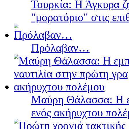
Τουρκία: Η Άγκυρα ζ
"μορατόριο" στις επ
Πρόλαβαν…
Μαύρη Θάλασσα: Η ε
ενός ακήρυχτου πολ