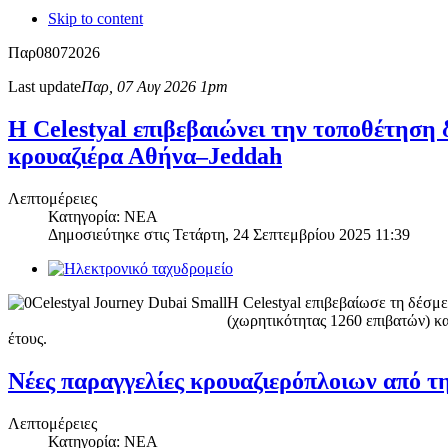
Skip to content
Παρ
08
07
2026
Last update
Παρ, 07 Αυγ 2026 1pm
Η Celestyal επιβεβαιώνει την τοποθέτηση 
κρουαζιέρα Αθήνα–Jeddah
Λεπτομέρειες
Κατηγορία: ΝΕΑ
Δημοσιεύτηκε στις
Τετάρτη, 24 Σεπτεμβρίου 2025 11:39
Η Celestyal επιβεβαίωσε τη δέσμ
(χωρητικότητας 1260 επιβατών) κα
έτους.
Νέες παραγγελίες κρουαζιερόπλοιων από τ
Λεπτομέρειες
Κατηγορία: ΝΕΑ