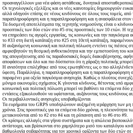
προαναγγέλλουν μια νέα φάση αστάθειας, δυνητικά αποσταθεροποιώντα
Οι τεχνολογικές εξελίξεις και οι νέες καινοτομίες δημιουργούν ευκα
αλλά οδηγούν επίσης σε νέους κινδύνους σε όλους τους τομείς, από
παραπληροφόρηση και η παραπληροφόρηση και η ανασφάλεια στον κυβ
Τα δυσμενή αποτελέσματα της τεχνητής νοημοσύνης είναι ο κίνδυνος
προοπτικές των δύο ετών στο #5 στις προοπτικές των 10 ετών. Η τ
να επηρεάσει τις αγορές εργασίας, τις κοινωνίες και την παγκόσμια
το #33 στη διετή κατάταξη στο #25 στη 10ετή κατάταξη, παραμένου
Η αυξανόμενη κοινωνική και πολιτική πόλωση εντείνει τις πιέσεις σ
αμφισβητούν τη θεσμική ανθεκτικότητα και την εμπιστοσύνη του κ
της απογοήτευσης από τις παραδοσιακές δομές διακυβέρνησης, αφήνο
αποφάσεων και όλο και πιο δύσπιστοι ότι η χάραξη πολιτικής μπορεί
Η ανισότητα επιλέχθηκε από τους ερωτηθέντες ως ο πιο αλληλένδετ
ύφεση. Παράλληλα, η παραπληροφόρηση και η παραπληροφόρηση στη
παραμένει μια οξεία παγκόσμια ανησυχία. Καθώς ο πλούτος συνεχίζε
μόνιμα οικονομίες σχήματος Κ γίνονται κίνδυνος, θέτοντας υπό αμφ
κοινωνική και πολιτική πόλωση μπορεί να βαθύνει τα επόμενα δύο 
εντάσεις εξακολουθούν να υφίστανται, αυξάνοντας τους κινδύνους 
Οι περιβαλλοντικές ανησυχίες υποβαθμίζονται
Τα ευρήματα του GRPS υποδηλώνουν αυξημένη ιεράρχηση των μη πε
χρόνια. Στις προοπτικές για τα επόμενα δύο χρόνια, η πλειονότητα
μετακινούνται από το #2 στο #4 και τη ρύπανση από το #6 στο #9.
Οι κρίσιμες αλλαγές στα γήινα συστήματα και η απώλεια βιοποικιλό
αντίστοιχα, και βρίσκονται στο χαμηλότερο μισό του καταλόγου κινδ
βαθμολογία σοβαρότητας για τον χρονικό ορίζοντα των δύο ετών σε