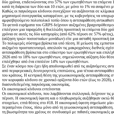
δύο χρόνια, επιδεινώνοντας στο 57% των ερωτηθέντων τα επόμενα 1
κατά τη διάρκεια των δύο και 10 ετών, με μόνο το 1% να αναμένει μ
Καθώς οι παγκόσμιοι κίνδυνοι συνεχίζουν να αυξάνονται σε κλίμακα
μηχανισμοί συνεργασίας καταρρέουν, με τις κυβερνήσεις να υποχωρ
αμφισβητούμενο πολυπολικό τοπίο όπου η αντιπαράθεση αντικαθιστά 
Τα φετινά ευρήματα του GRPS δείχνουν αυξημένες βραχυπρόθεσμες
επιλέγουν μια ταραχώδη ή θυελλώδη προοπτική τα επόμενα δύο χρόν
χρόνια σε αυτές τις δύο κατηγορίες (από 62% πέρυσι σε 57% φέτος)
(αύξηση τριών ποσοστιαίων μονάδων) είτε μια ασταθή προοπτική (
Το πολυμερές σύστημα βρίσκεται υπό πίεση. Η μείωση της εμπιστοσ
αυξημένο προστατευτισμό, απειλούν τις μακροχρόνιες διεθνείς σχέσε
αντιπαράθεση βρίσκεται στο επίκεντρο των ερωτηθέντων και επιλέχ
2026 από το 18% των ερωτηθέντων, σημειώνοντας αύξηση δύο θέσεω
επιλέχθηκε από ένα επιπλέον 14% των ερωτηθέντων.
Σε έναν κόσμο που έχει ήδη αποδυναμωθεί από τις αυξανόμενες αντι
από περιφερειακές δευτερογενείς επιπτώσεις, μια τέτοια αντιπαράθ
του κράτους. Η κεντρική θέση της γεωοικονομικής αντιπαράθεσης στ
τον κορυφαίο κίνδυνο σε χρονικό ορίζοντα δύο ετών (έως το 2028),
διασυνδεδεμένης παγκόσμιας οικονομίας.
Οι οικονομικοί κίνδυνοι εντείνονται
Οι οικονομικοί κίνδυνοι, που λαμβάνονται συλλογικά, δείχνουν τις 
πέρυσι. Η οικονομική ύφεση και ο πληθωρισμός αυξήθηκαν οκτώ θέσ
στοιχείων, επτά θέσεις στο #18. Η οικονομική ύφεση σημείωσε μία
περασμένου έτους, πίσω μόνο από τη γεωοικονομική αντιπαράθεση. 
τη βιωσιμότητα του χρέους σε συνδυασμό με πιθανές οικονομικές 