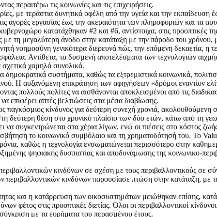
ς περαιτέρω τις κοινωνίες και τις επιχειρήσεις.
ιρίες, με τεράστια δυνητικά οφέλη από την υγεία και την εκπαίδευση έ
 τις αγορές εργασίας έως την ακεραιότητα των πληροφοριών και τα α
ερνοχώρο κατατάχθηκαν #2 και #6, αντίστοιχα, στις προοπτικές της 
 με τη μεγαλύτερη άνοδο στην κατάταξη με την πάροδο του χρόνου, μ
εχνητή νοημοσύνη γενικότερα διερευνά πώς, την επόμενη δεκαετία, η
 ασφάλεια. Αντίθετα, τα δυσμενή αποτελέσματα των τεχνολογιών αιχμής
ν σχετικά χαμηλά συνολικά.
τα δημοκρατικά συστήματα, καθώς τα εξτρεμιστικά κοινωνικά, πολιτισ
οινού. Η αυξανόμενη επικράτηση των αφηγήσεων «δρόμοι εναντίον ελ
ντας πολλούς πολίτες να αισθάνονται αποκλεισμένοι από τις διαδικα
 να επιφέρει απτές βελτιώσεις στα μέσα διαβίωσης.
ος παγκόσμιος κίνδυνος για δεύτερη συνεχή χρονιά, ακολουθούμενη σ
 δεύτερη θέση στο χρονικό πλαίσιο των δύο ετών, κάτω από τη γεω
ι να συγκεντρώνεται στα χέρια λίγων, ενώ οι πιέσεις στο κόστος ζωή
ισβήτηση το κοινωνικό συμβόλαιο και τη χρηματοδότησή του. Το Valu
χρόνια, καθώς η τεχνολογία ενσωματώνεται περισσότερο στην καθημερ
αυξημένης ψηφιακής δυσπιστίας και αποδυνάμωσης της κοινωνικο-περ
ριβαλλοντικών κινδύνων σε σχέση με τους περιβαλλοντικούς σε σύ
 των περιβαλλοντικών κινδύνων παρουσίασε πτώση στην κατάταξη, με τ
τητας και η κατάρρευση των οικοσυστημάτων μειώθηκαν επίσης, κατά 
ύνων φέτος στις προοπτικές διετίας. Όλοι οι περιβαλλοντικοί κίνδυνο
 σύγκριση με τα ευρήματα του περασμένου έτους.