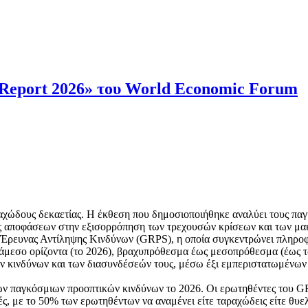
 Report 2026» του World Economic Forum
αραχώδους δεκαετίας. Η έκθεση που δημοσιοποιήθηκε αναλύει τους πα
ψης αποφάσεων στην εξισορρόπηση των τρεχουσών κρίσεων και των 
ς Έρευνας Αντίληψης Κινδύνων (GRPS), η οποία συγκεντρώνει πληρο
 ή άμεσο ορίζοντα (το 2026), βραχυπρόθεσμα έως μεσοπρόθεσμα (έως
ων κινδύνων και των διασυνδέσεών τους, μέσω έξι εμπεριστατωμένω
ων παγκόσμιων προοπτικών κινδύνων το 2026. Οι ερωτηθέντες του GR
, με το 50% των ερωτηθέντων να αναμένει είτε ταραχώδεις είτε θυε