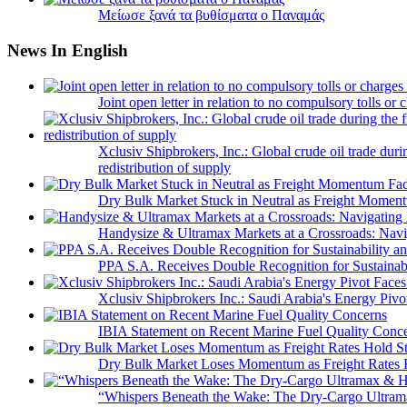
Μείωσε ξανά τα βυθίσματα ο Παναμάς
News In English
Joint open letter in relation to no compulsory tolls or
Xclusiv Shipbrokers, Inc.: Global crude oil trade duri
redistribution of supply
Dry Bulk Market Stuck in Neutral as Freight Momen
Handysize & Ultramax Markets at a Crossroads: Navig
PPA S.A. Receives Double Recognition for Sustainabi
Xclusiv Shipbrokers Inc.: Saudi Arabia's Energy Piv
IBIA Statement on Recent Marine Fuel Quality Conc
Dry Bulk Market Loses Momentum as Freight Rates 
“Whispers Beneath the Wake: The Dry‑Cargo Ultram