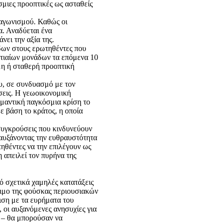
σμιες προοπτικές ως ασταθείς
ταγωνισμού. Καθώς οι
α. Αναδύεται ένα
ει την αξία της.
δων στους ερωτηθέντες που
στιαίων μονάδων τα επόμενα 10
μη ή σταθερή προοπτική
υ, σε συνδυασμό με τον
ύσεις. Η γεωοικονομική
ημαντική παγκόσμια κρίση το
 βάση το κράτος, η οποία
 συγκρούσεις που κινδυνεύουν
 αυξάνοντας την ευθραυστότητα
ηθέντες να την επιλέγουν ως
 απειλεί τον πυρήνα της
πό σχετικά χαμηλές κατατάξεις
σιμο της φούσκας περιουσιακών
ιση με τα ευρήματα του
 οι αυξανόμενες ανησυχίες για
ς – θα μπορούσαν να