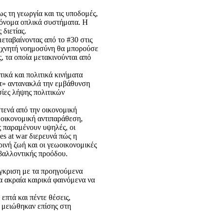
ως τη γεωργία και τις υποδομές,
υτόνομα οπλικά συστήματα. Η
διετίας.
εταβαίνοντας από το #30 στις
 τεχνητή νοημοσύνη θα μπορούσε
, τα οποία μετακινούνται από
τικά και πολιτικά κινήματα
ίτ» αντανακλά την εμβάθυνση
σίες λήψης πολιτικών
τενά από την οικονομική
οικονομική αντιπαράθεση,
ς παραμένουν υψηλές, οι
es at war διερευνά πώς η
ινή ζωή και οι γεωοικονομικές
ιβαλλοντικής προόδου.
γκριση με τα προηγούμενα
α ακραία καιρικά φαινόμενα να
επτά και πέντε θέσεις,
ι μειώθηκαν επίσης στη