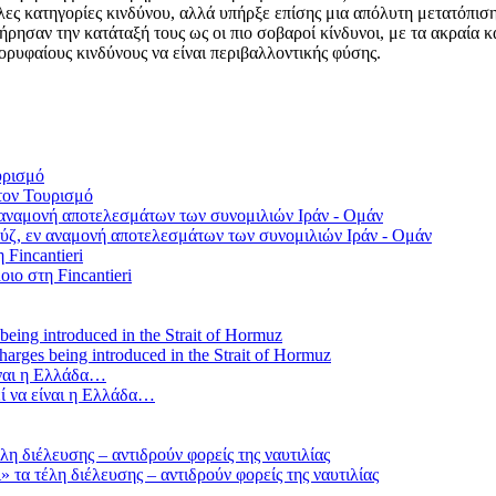
ες κατηγορίες κινδύνου, αλλά υπήρξε επίσης μια απόλυτη μετατόπιση 
τήρησαν την κατάταξή τους ως οι πιο σοβαροί κίνδυνοι, με τα ακραία 
κορυφαίους κινδύνους να είναι περιβαλλοντικής φύσης.
τον Τουρισμό
ύζ, εν αναμονή αποτελεσμάτων των συνομιλιών Ιράν - Ομάν
οιο στη Fincantieri
 charges being introduced in the Strait of Hormuz
ί να είναι η Ελλάδα…
τα τέλη διέλευσης – αντιδρούν φορείς της ναυτιλίας