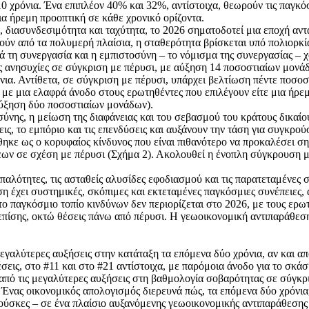
0 χρόνια. Ένα επιπλέον 40% και 32%, αντίστοιχα, θεωρούν τις παγκό
ια ήρεμη προοπτική σε κάθε χρονικό ορίζοντα.
, διασυνδεσιμότητα και ταχύτητα, το 2026 σηματοδοτεί μια εποχή αν
ούν από τα πολυμερή πλαίσια, η σταθερότητα βρίσκεται υπό πολιορκί
τη συνεργασία και η εμπιστοσύνη – το νόμισμα της συνεργασίας – χάν
 ανησυχίες σε σύγκριση με πέρυσι, με αύξηση 14 ποσοστιαίων μονά
ια. Αντίθετα, σε σύγκριση με πέρυσι, υπάρχει βελτίωση πέντε ποσο
, με μια ελαφρά άνοδο στους ερωτηθέντες που επιλέγουν είτε μια ήρε
αύξηση δύο ποσοστιαίων μονάδων).
ύνης, η μείωση της διαφάνειας και του σεβασμού του κράτους δικαίο
ις, το εμπόριο και τις επενδύσεις και αυξάνουν την τάση για συγκρο
θηκε ως ο κορυφαίος κίνδυνος που είναι πιθανότερο να προκαλέσει σ
ν σε σχέση με πέρυσι (Σχήμα 2). Ακολουθεί η ένοπλη σύγκρουση με
παλότητες, τις ασταθείς αλυσίδες εφοδιασμού και τις παρατεταμένες
εση έχει συστημικές, σκόπιμες και εκτεταμένες παγκόσμιες συνέπειες,
ο παγκόσμιο τοπίο κινδύνων δεν περιορίζεται στο 2026, με τους ερωτ
 επίσης, οκτώ θέσεις πάνω από πέρυσι. Η γεωοικονομική αντιπαράθεση
μεγαλύτερες αυξήσεις στην κατάταξη τα επόμενα δύο χρόνια, αν και α
εις, στο #11 και στο #21 αντίστοιχα, με παρόμοια άνοδο για το σκά
 από τις μεγαλύτερες αυξήσεις στη βαθμολογία σοβαρότητας σε σύγκρ
Ένας οικονομικός απολογισμός διερευνά πώς, τα επόμενα δύο χρόνια,
φούσκες – σε ένα πλαίσιο αυξανόμενης γεωοικονομικής αντιπαράθεση