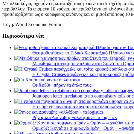
Με άλλα λόγια, όχι μόνο η κατάταξή τους μειώνεται σε σχέση με άλλ
περιβάλλον. Τα επόμενα 10 χρόνια, οι περιβαλλοντικοί κίνδυνοι δια
προσδιορίζονται ως ο κορυφαίος κίνδυνος και οι μισοί από τους 10 
Πηγή: World Economic Forum
Περισσότερα νέα
Θεσμοθετήθηκε το Ειδικό Χωροταξικό Πλαίσιο για 
Μειώθηκε η κίνηση των πλοίων στα Στενά του Ορμο
Η Crystal Cruises παράγγειλε και τρίτο κρουαζιερόπλ
Οι Χούθι «πήραν τα όπλα τους»
Joint open letter in relation to no compulsory tolls or
Η επόμενη παγκόσμια δύναμη στα υδροπλάνα μπορε
Ρήνος και Δούναβης «αλλάζουν» τα logistics
Ορμούζ: Κοντά σε συμφωνία Ιράν – Ομάν – «αγκάθι» 