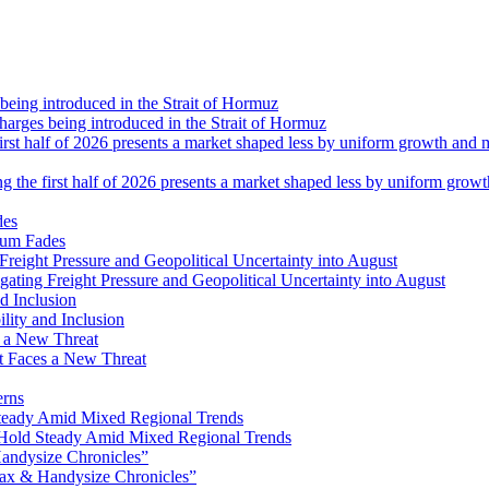
 charges being introduced in the Strait of Hormuz
ng the first half of 2026 presents a market shaped less by uniform grow
tum Fades
ating Freight Pressure and Geopolitical Uncertainty into August
lity and Inclusion
ot Faces a New Threat
erns
Hold Steady Amid Mixed Regional Trends
ax & Handysize Chronicles”