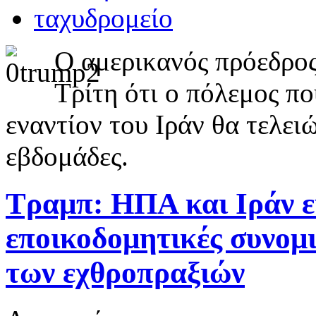
Ο αμερικανός πρόεδρο
Τρίτη ότι ο πόλεμος π
εναντίον του Ιράν θα τελει
εβδομάδες.
Τραμπ: ΗΠΑ και Ιράν εί
εποικοδομητικές συνομι
των εχθροπραξιών